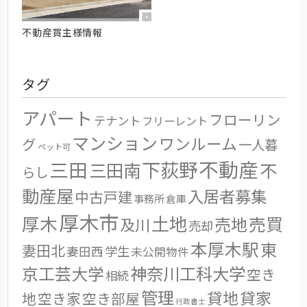
不動産買主様情報
タグ
アパート
フローリン
テナント
フリーレント
マンション
ワンルーム
グ
一人暮
ペット可
不動産
三田
下荻野
三田南
不
らし
動産屋
入居者募集
中古戸建
事務所
倉庫
厚木市
土地
厚木
売地
売買
及川
売却
本厚木駅
東
妻田北
学生
妻田西
未公開物件
京工芸大学
神奈川工科大学
空き
相続
管理
貸地
貸家
地
空き家
空き部屋
行政書士