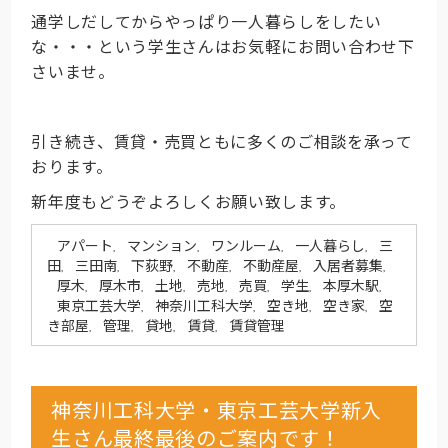
通学しだしてからやっぱり一人暮らしをしたい
な・・・という学生さんはお気軽にお問い合わせ下
さいませ。
引き続き、賃貸・売買ともに多くのご相談を承って
おります。
新年度もどうぞよろしくお願い致します。
アパート
マンション
ワンルーム
一人暮らし
三
,
,
,
,
田
三田南
下荻野
不動産
不動産屋
入居者募集
,
,
,
,
,
,
厚木
厚木市
土地
売地
売買
学生
本厚木駅
,
,
,
,
,
,
,
東京工芸大学
神奈川工科大学
空き地
空き家
空
,
,
,
,
き部屋
管理
貸地
賃貸
賃貸管理
,
,
,
,
神奈川工科大学・東京工芸大学新入
生さん最終最後のご案内です！