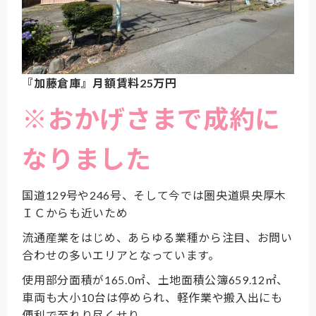
『加藤倉庫』月額賃料25万円
※おかげさまで成約に
なりました
国道129号や246号、そして今では圏央道県央厚木
ＩＣからも近いため
流通産業をはじめ、あらゆる業種から注目、お問い
合わせの多いエリアとなっています。
使用部分面積が165.0㎡、土地面積公簿659.12㎡、
車両も大小10台は停められ、軽作業や搬入出にも
便利で至れり尽くせり…。