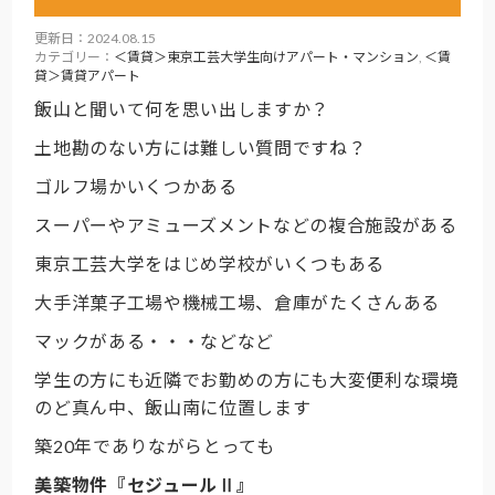
更新日：2024.08.15
カテゴリー：
＜賃貸＞東京工芸大学生向けアパート・マンション
,
＜賃
貸＞賃貸アパート
飯山と聞いて何を思い出しますか？
土地勘のない方には難しい質問ですね？
ゴルフ場かいくつかある
スーパーやアミューズメントなどの複合施設がある
東京工芸大学をはじめ学校がいくつもある
大手洋菓子工場や機械工場、倉庫がたくさんある
マックがある・・・などなど
学生の方にも近隣でお勤めの方にも大変便利な環境
のど真ん中、飯山南に位置します
築20年でありながらとっても
美築物件『セジュールⅡ』