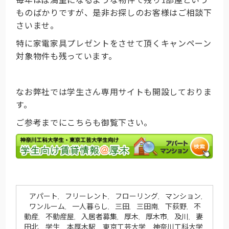
ものばかりですが、是非お探しのお客様はご相談下
さいませ。
特に家電家具プレゼントをさせて頂くキャンペーン
対象物件も残っています。
なお弊社では学生さん専用サイトも開設しておりま
す。
ご参考までにこちらも御覧下さい。
アパート
フリーレント
フローリング
マンション
,
,
,
,
ワンルーム
一人暮らし
三田
三田南
下荻野
不
,
,
,
,
,
動産
不動産屋
入居者募集
厚木
厚木市
及川
妻
,
,
,
,
,
,
田北
学生
本厚木駅
東京工芸大学
神奈川工科大学
,
,
,
,
,