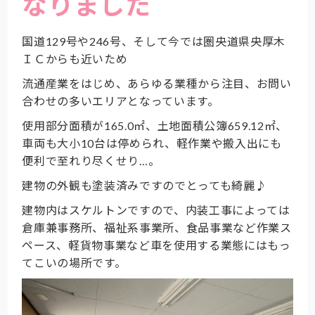
なりました
国道129号や246号、そして今では圏央道県央厚木
ＩＣからも近いため
流通産業をはじめ、あらゆる業種から注目、お問い
合わせの多いエリアとなっています。
使用部分面積が165.0㎡、土地面積公簿659.12㎡、
車両も大小10台は停められ、軽作業や搬入出にも
便利で至れり尽くせり…。
建物の外観も塗装済みですのでとっても綺麗♪
建物内はスケルトンですので、内装工事によっては
倉庫兼事務所、福祉系事業所、食品事業など作業ス
ペース、軽貨物事業など車を使用する業態にはもっ
てこいの場所です。