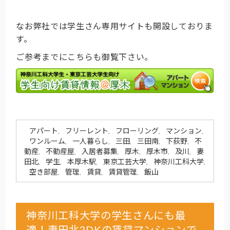
なお弊社では学生さん専用サイトも開設しておりま
す。
ご参考までにこちらも御覧下さい。
アパート
フリーレント
フローリング
マンション
,
,
,
,
ワンルーム
一人暮らし
三田
三田南
下荻野
不
,
,
,
,
,
動産
不動産屋
入居者募集
厚木
厚木市
及川
妻
,
,
,
,
,
,
田北
学生
本厚木駅
東京工芸大学
神奈川工科大学
,
,
,
,
,
空き部屋
管理
賃貸
賃貸管理
飯山
,
,
,
,
神奈川工科大学の学生さんにも最
適！妻田北2DKの賃貸マンションで