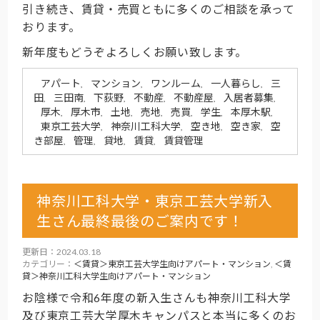
引き続き、賃貸・売買ともに多くのご相談を承って
おります。
新年度もどうぞよろしくお願い致します。
アパート
マンション
ワンルーム
一人暮らし
三
,
,
,
,
田
三田南
下荻野
不動産
不動産屋
入居者募集
,
,
,
,
,
,
厚木
厚木市
土地
売地
売買
学生
本厚木駅
,
,
,
,
,
,
,
東京工芸大学
神奈川工科大学
空き地
空き家
空
,
,
,
,
き部屋
管理
貸地
賃貸
賃貸管理
,
,
,
,
神奈川工科大学・東京工芸大学新入
生さん最終最後のご案内です！
更新日：2024.03.18
カテゴリー：
＜賃貸＞東京工芸大学生向けアパート・マンション
,
＜賃
貸＞神奈川工科大学生向けアパート・マンション
お陰様で令和6年度の新入生さんも神奈川工科大学
及び東京工芸大学厚木キャンパスと本当に多くのお