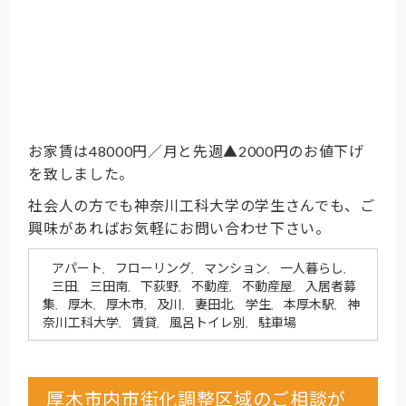
お家賃は48000円／月と先週▲2000円のお値下げ
を致しました。
社会人の方でも神奈川工科大学の学生さんでも、ご
興味があればお気軽にお問い合わせ下さい。
アパート
フローリング
マンション
一人暮らし
,
,
,
,
三田
三田南
下荻野
不動産
不動産屋
入居者募
,
,
,
,
,
集
厚木
厚木市
及川
妻田北
学生
本厚木駅
神
,
,
,
,
,
,
,
奈川工科大学
賃貸
風呂トイレ別
駐車場
,
,
,
厚木市内市街化調整区域のご相談が