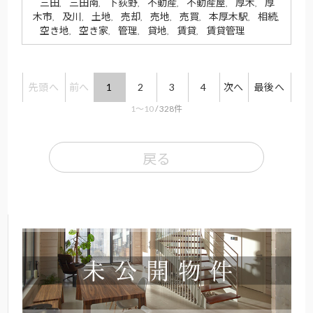
三田
三田南
下荻野
不動産
不動産屋
厚木
厚
,
,
,
,
,
,
木市
及川
土地
売却
売地
売買
本厚木駅
相続
,
,
,
,
,
,
,
,
空き地
空き家
管理
貸地
賃貸
賃貸管理
,
,
,
,
,
先頭へ
前へ
1
2
3
4
次へ
最後へ
1〜10
/ 328件
戻る