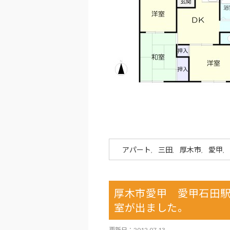
アパート
三田
厚木市
愛甲
,
,
,
,
厚木市愛甲 愛甲石田駅
室が出ました。
更新日：2012.07.13