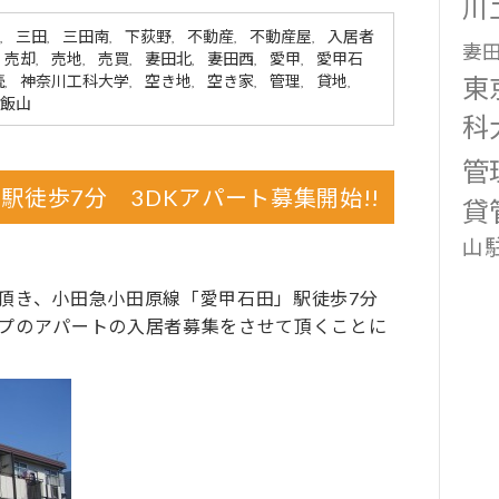
川
三田
三田南
下荻野
不動産
不動産屋
入居者
,
,
,
,
,
,
妻
売却
売地
売買
妻田北
妻田西
愛甲
愛甲石
,
,
,
,
,
,
東
続
神奈川工科大学
空き地
空き家
管理
貸地
,
,
,
,
,
,
飯山
科
管
駅徒歩7分 3DKアパート募集開始!!
貸
山
頂き、小田急小田原線「愛甲石田」駅徒歩7分
プのアパートの入居者募集をさせて頂くことに