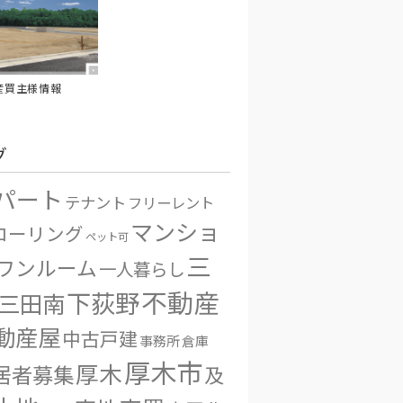
産買主様情報
グ
パート
テナント
フリーレント
マンショ
ローリング
ペット可
三
ワンルーム
一人暮らし
不動産
下荻野
三田南
動産屋
中古戸建
事務所
倉庫
厚木市
厚木
居者募集
及