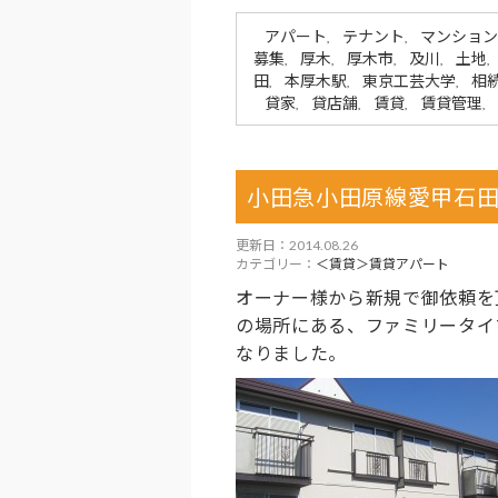
アパート
テナント
マンション
,
,
募集
厚木
厚木市
及川
土地
,
,
,
,
,
田
本厚木駅
東京工芸大学
相
,
,
,
貸家
貸店舗
賃貸
賃貸管理
,
,
,
,
小田急小田原線愛甲石田
更新日：2014.08.26
カテゴリー：
＜賃貸＞賃貸アパート
オーナー様から新規で御依頼を
の場所にある、ファミリータイ
なりました。