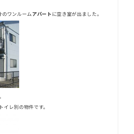
分のワンルーム
アパート
に空き室が出ました。
。
トイレ別の物件です。