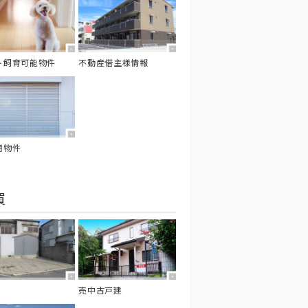
ト飼育可能物件
不動産借主様情報
用物件
買
売中古戸建