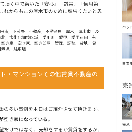
せて頂く中で築いた「安心」「誠実」「信用第
これからもこの厚木市のために頑張りたいと思
ペッ
田南
下荻野
不動産
不動産屋
厚木
厚木市
及
,
,
,
,
,
,
田北
市街化調整区域
愛川町
愛甲
愛甲石田
有
,
,
,
,
,
空き室
空き家
空き部屋
管理
調整
貸地
貸
,
,
,
,
,
,
材置場
駐車場
,
事業
ート・マンションその他賃貸不動産の
売
談の多い事例を本日はご紹介させて頂きます。
が空き家になっている。
売地
望だけではなく、売却をするか賃貸をするか、