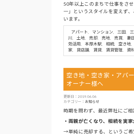
50年以上このまちで仕事をさ
一」というスタイルを変えず、
います。
アパート
マンション
三田
三
,
,
,
川
土地
売却
売地
売買
妻
,
,
,
,
,
効活用
本厚木駅
相続
空き地
,
,
,
,
家
貸店舗
賃貸
賃貸管理
資
,
,
,
,
空き地・空き家・アパ
オーナー様へ
更新日：2019.06.06
カテゴリー：
お知らせ
時期を問わず、最近弊社にご相
・両親が亡くなり、相続を実家
→単純に売却する、というご希