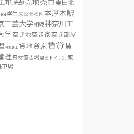
土地
売地
売買
妻田北
売却
本厚木駅
学生
田西
未公開物件
京工芸大学
神奈川工
相続
大学
空き地
空き家
空き部屋
賃貸
理
賃
貸地
貸家
行政書士
管理
資材置き場
飯
風呂トイレ別
駐車場