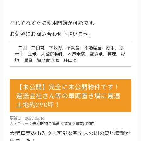
それぞれすぐに使用開始が可能です。
お気軽にお問い合わせ下さいませ。
三田
三田南
下荻野
不動産
不動産屋
厚木
厚
,
,
,
,
,
,
木市
土地
未公開物件
本厚木駅
空き地
管理
貸
,
,
,
,
,
,
地
賃貸
資材置き場
駐車場
,
,
,
【未公開】完全に未公開物件です！
運送会社さん等の車両置き場に最適
土地約290坪！
更新日：2023.06.16
カテゴリー：
未公開物件情報
,
＜賃貸＞事業用物件
大型車両の出入りも可能な完全未公開の貸地情報が
出ました！