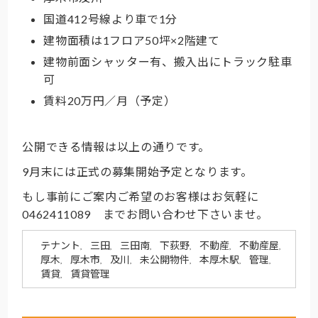
国道412号線より車で1分
建物面積は1フロア50坪×2階建て
建物前面シャッター有、搬入出にトラック駐車
可
賃料20万円／月（予定）
公開できる情報は以上の通りです。
9月末には正式の募集開始予定となります。
もし事前にご案内ご希望のお客様はお気軽に
0462411089 までお問い合わせ下さいませ。
テナント
三田
三田南
下荻野
不動産
不動産屋
,
,
,
,
,
,
厚木
厚木市
及川
未公開物件
本厚木駅
管理
,
,
,
,
,
,
賃貸
賃貸管理
,