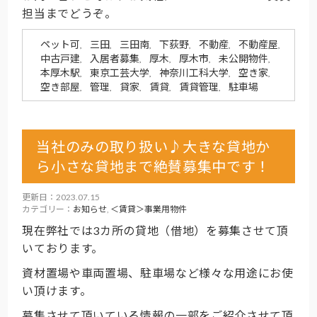
担当までどうぞ。
ペット可
三田
三田南
下荻野
不動産
不動産屋
,
,
,
,
,
,
中古戸建
入居者募集
厚木
厚木市
未公開物件
,
,
,
,
,
本厚木駅
東京工芸大学
神奈川工科大学
空き家
,
,
,
,
空き部屋
管理
貸家
賃貸
賃貸管理
駐車場
,
,
,
,
,
当社のみの取り扱い♪大きな貸地か
ら小さな貸地まで絶賛募集中です！
更新日：2023.07.15
カテゴリー：
お知らせ
,
＜賃貸＞事業用物件
現在弊社では3カ所の貸地（借地）を募集させて頂
いております。
資材置場や車両置場、駐車場など様々な用途にお使
い頂けます。
募集させて頂いている情報の一部をご紹介させて頂