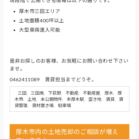
現段階で公開できる情報は以下の通りです。
厚木市三田エリア
土地面積400坪以上
大型車両進入可能
是非お探しのお客様、お気軽にお問い合わせ下さい
ませ。
0462411089 賃貸担当までどうぞ。
三田
三田南
下荻野
不動産
不動産屋
厚木
厚
,
,
,
,
,
,
木市
土地
未公開物件
本厚木駅
空き地
賃貸
賃
,
,
,
,
,
,
貸管理
資材置き場
駐車場
,
,
厚木市内の土地売却のご相談が増え