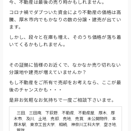
今、不動産は最後の売り時かもしれません。
コロナ禍でダブついた資金により不動産の価格は高
騰、厚木市内でもかなりの数の分譲・建売が出てい
ます。
しかし、段々と在庫も増え、そのうち価格が落ち着
いてくるかもしれません。
その証拠に皆様のお近くで、なかなか売り切れない
分譲地や建売が増えていませんか？
もし不動産をご所有で売却をお考えなら、ここが最
後のチャンスかも・・・
是非お気軽なお気持ちで一度ご相談下さいませ。
三田
三田南
下荻野
不動産
不動産屋
厚木
厚
,
,
,
,
,
,
木市
及川
土地
売却
売地
売買
未公開物件
本
,
,
,
,
,
,
,
厚木駅
東京工芸大学
相続
神奈川工科大学
空き地
,
,
,
,
,
管理