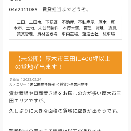
0462411089 賃貸担当までどうぞ。
三田
三田南
下荻野
不動産
不動産屋
厚木
厚
,
,
,
,
,
,
木市
土地
未公開物件
本厚木駅
管理
貸地
賃貸
,
,
,
,
,
,
,
賃貸管理
資材置き場
車両置場
運送会社
駐車場
,
,
,
,
【未公開】厚木市三田に400坪以上
の貸地が出ます！
更新日：2023.05.29
カテゴリー：
未公開物件情報
,
＜賃貸＞事業用物件
資材置場や車両置き場をお探しの方が多い厚木市三
田エリアですが、
久しぶりに大きな面積の貸地に空きが出そうです。