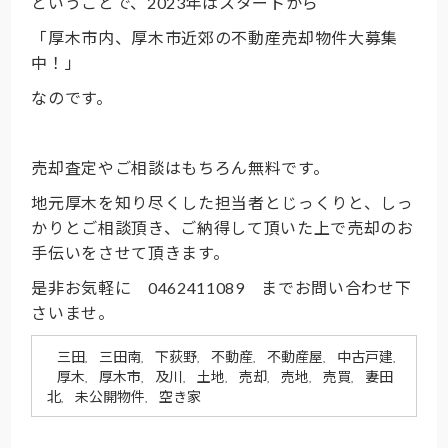
ということで、2023年はスタートから
「厚木市内、厚木市近郊の不動産売却物件大募集
中！」
なのです。
売却査定やご相談はもちろん無料です。
地元厚木を知り尽くした担当者とじっくりと、しっ
かりとご相談頂き、ご納得して頂いた上で売却のお
手伝いをさせて頂きます。
是非お気軽に 0462411089 までお問い合わせ下
さいませ。
三田
三田南
下荻野
不動産
不動産屋
中古戸建
,
,
,
,
,
,
厚木
厚木市
及川
土地
売却
売地
売買
妻田
,
,
,
,
,
,
,
北
未公開物件
空き家
,
,