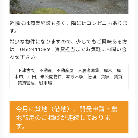
近隣には商業施設も多く、隣にはコンビニもありま
す。
希少な物件になりますので、少しでもご興味ある方
は 0462411089 賃貸担当までお気軽にお問い合
わせ下さい。
下津古久
不動産
不動産屋
入居者募集
厚木
厚
,
,
,
,
,
木市
戸田
未公開物件
本厚木駅
管理
貸家
賃貸
,
,
,
,
,
,
,
賃貸管理
駐車場
,
今月は貸地（借地）、開発申請・農
地転用のご相談が連続しておりま
す。