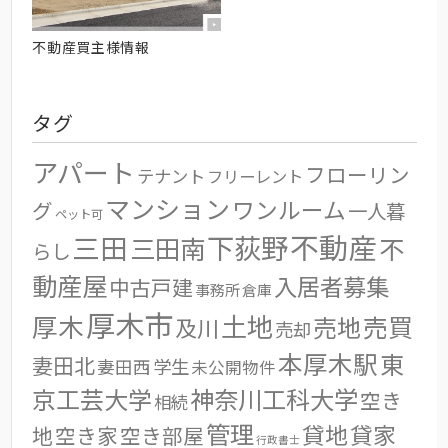
不動産買主様情報
タグ
アパート
フローリン
テナント
フリーレント
マンション
ワンルーム
グ
一人暮
ペット可
不動産
三田
下荻野
三田南
不
らし
動産屋
入居者募集
中古戸建
事務所
倉庫
厚木市
土地
厚木
売地
売買
及川
売却
本厚木駅
東
妻田北
学生
妻田西
未公開物件
京工芸大学
神奈川工科大学
空き
相続
管理
貸地
貸家
地
空き家
空き部屋
行政書士