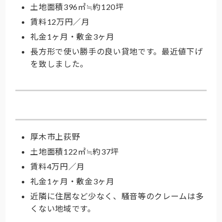
土地面積396㎡≒約120坪
賃料12万円／月
礼金1ヶ月・敷金3ヶ月
長方形で使い勝手の良い貸地です。最近値下げ
を致しました。
小さな貸地
厚木市上荻野
土地面積122㎡≒約37坪
賃料4万円／月
礼金1ヶ月・敷金3ヶ月
近隣に住居など少なく、騒音等のクレームは多
くない地域です。