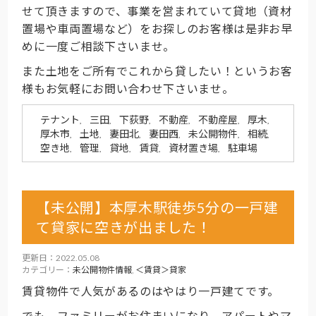
せて頂きますので、事業を営まれていて貸地（資材
置場や車両置場など）をお探しのお客様は是非お早
めに一度ご相談下さいませ。
また土地をご所有でこれから貸したい！というお客
様もお気軽にお問い合わせ下さいませ。
テナント
三田
下荻野
不動産
不動産屋
厚木
,
,
,
,
,
,
厚木市
土地
妻田北
妻田西
未公開物件
相続
,
,
,
,
,
,
空き地
管理
貸地
賃貸
資材置き場
駐車場
,
,
,
,
,
【未公開】本厚木駅徒歩5分の一戸建
て貸家に空きが出ました！
更新日：2022.05.08
カテゴリー：
未公開物件情報
,
＜賃貸＞貸家
賃貸物件で人気があるのはやはり一戸建てです。
でも、ファミリーがお住まいになり、アパートやマ