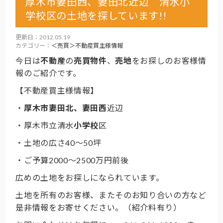
厚木市妻田西、妻田北近辺 清水小
学校区の土地を探しています!!
更新日：2012.05.19
カテゴリー：
＜売買＞不動産買主様情報
今日は
不動産
の
売買物件
、
売地
をお探しのお客様情
報のご紹介です。
【不動産買主様情報】
・
厚木市妻田北、妻田西
近辺
・厚木市立清水
小学校
区
・土地の広さ40～50坪
・ご予算2000～2500万円前後
広めの土地をお探しになられています。
土地を所有のお客様、またそのお知り合いの方など
是非情報をお寄せください。（紹介料有り）