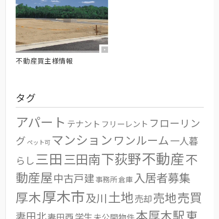
不動産買主様情報
タグ
アパート
フローリン
テナント
フリーレント
マンション
ワンルーム
グ
一人暮
ペット可
不動産
三田
下荻野
三田南
不
らし
動産屋
入居者募集
中古戸建
事務所
倉庫
厚木市
土地
厚木
売地
売買
及川
売却
本厚木駅
東
妻田北
学生
妻田西
未公開物件