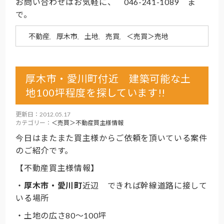
お問い合わせはお気軽に、 046-241-1089 ま
で。
不動産
厚木市
土地
売買
＜売買＞売地
,
,
,
,
厚木市・愛川町付近 建築可能な土
地100坪程度を探しています!!
更新日：2012.05.17
カテゴリー：
＜売買＞不動産買主様情報
今日はまたまた買主様からご依頼を頂いている案件
のご紹介です。
【不動産買主様情報】
・
厚木市・愛川町
近辺 できれば幹線道路に接して
いる場所
・土地の広さ80～100坪