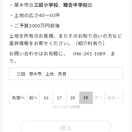
・厚木市立
三田小学校
、
睦合中学校
区
・土地の広さ40～50坪
・ご予算2000万円前後
土地を所有のお客様、またそのお知り合いの方など
是非情報をお寄せください。（紹介料有り）
お問い合わせはお気軽に、 046-241-1089 ま
で。
三田
厚木市
土地
売買
,
,
,
先頭へ
前へ
16
17
18
19
次へ
最後へ
181〜185
/ 185件
戻る