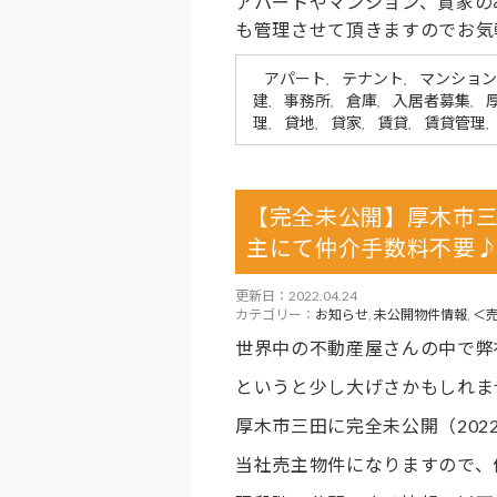
アパートやマンション、貸家の
も管理させて頂きますのでお気
アパート
テナント
マンション
,
,
建
事務所
倉庫
入居者募集
,
,
,
,
理
貸地
貸家
賃貸
賃貸管理
,
,
,
,
,
【完全未公開】厚木市
主にて仲介手数料不要
更新日：2022.04.24
カテゴリー：
お知らせ
,
未公開物件情報
,
＜
世界中の不動産屋さんの中で弊
というと少し大げさかもしれま
厚木市三田に完全未公開（2022
当社売主物件になりますので、