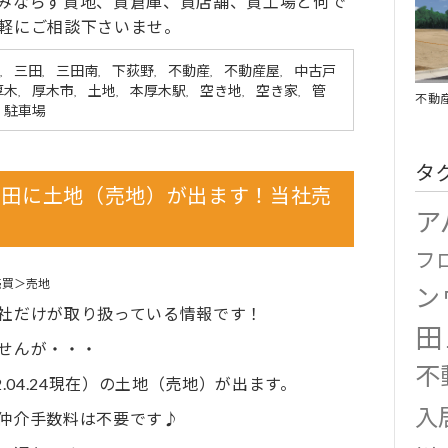
みならず貸地、貸倉庫、貸店舗、貸工場と何で
軽にご相談下さいませ。
三田
三田南
下荻野
不動産
不動産屋
中古戸
,
,
,
,
,
,
厚木
厚木市
土地
本厚木駅
空き地
空き家
管
,
,
,
,
,
,
不動
駐車場
タ
三田に土地（売地）が出ます！当社売
ア
♪
フ
売買＞売地
ン
社だけが取り扱っている情報です！
田
せんが・・・
不
.04.24現在）の土地（売地）が出ます。
入
仲介手数料は不要です♪