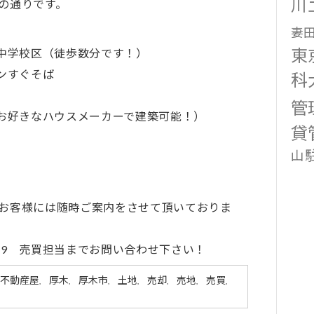
川
の通りです。
妻
東
中学校区（徒歩数分です！）
ンすぐそば
科
管
お好きなハウスメーカーで建築可能！）
貸
山
お客様には随時ご案内をさせて頂いておりま
089 売買担当までお問い合わせ下さい！
不動産屋
厚木
厚木市
土地
売却
売地
売買
,
,
,
,
,
,
,