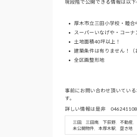
現段階で公開できる情報は以下
厚木市立三田小学校・睦合
スーパーいなげや・コーナ
土地面積40坪以上！
建築条件は有りません！（
全区画整形地
事前にお問い合わせ頂いている
す。
詳しい情報は是非 0462411
三田
三田南
下荻野
不動産
,
,
,
,
未公開物件
本厚木駅
空き地
,
,