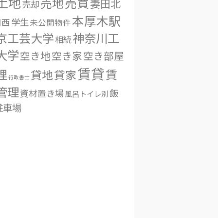
土地
売地
売買
妻田北
売却
本厚木駅
学生
田西
未公開物件
京工芸大学
神奈川工
相続
大学
空き地
空き家
空き部屋
賃貸
理
賃
貸地
貸家
行政書士
管理
資材置き場
飯
風呂トイレ別
駐車場