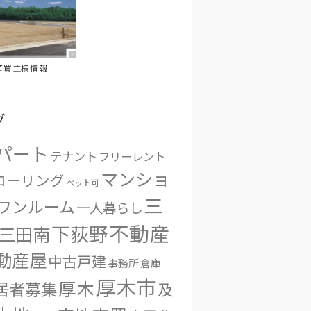
産買主様情報
グ
パート
テナント
フリーレント
マンショ
ローリング
ペット可
三
ワンルーム
一人暮らし
不動産
下荻野
三田南
動産屋
中古戸建
事務所
倉庫
厚木市
厚木
居者募集
及